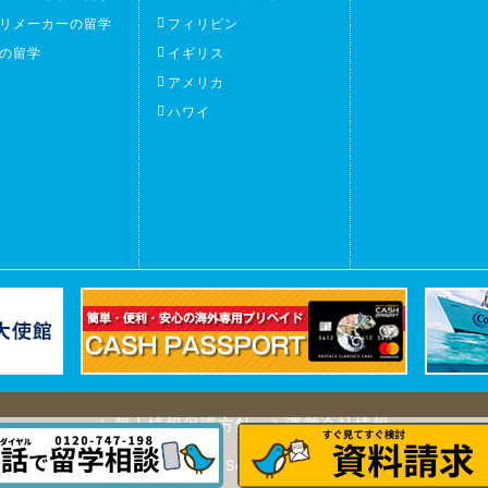
リメーカーの留学
フィリピン
の留学
イギリス
アメリカ
ハワイ
個人情報保護方針
運営会社情報
留学費用が格安のフィジー留学
｜South Pacific Free Bird Inc. All R