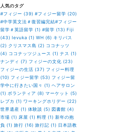
人気のタグ
#フィジー
(39)
#フィジー留学
(20)
#中学英文法＃復習編完結#フィジー
留学＃英語留学
(1)
#留学
(13)
Fiji
(43)
levuka
(1)
WH
(6)
キリバス
(2)
クリスマス島
(2)
ココナッツ
(4)
ココナッツジュース
(1)
ナス
(1)
ナンディ
(7)
フィジーの文化
(23)
フィジーの生活
(37)
フィジー料理
(10)
フィジー留学
(53)
フィジー留
学中に行きたい国々
(1)
ヘアサロン
(1)
ボランティア
(8)
マーケット
(5)
レブカ
(1)
ワーキングホリデー
(22)
世界遺産
(1)
体験談
(5)
図書館
(4)
市場
(1)
床屋
(1)
料理
(1)
新年の抱
負
(1)
旅行
(16)
旅行記
(1)
日本語教