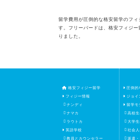
留学費用が圧倒的な格安留学のフィ
す。フリーバードは、格安フィジー
りました。
格安フィジー留学
圧倒的
フィジー情報
ジョイ
ナンディ
留学モ
ナマカ
高校生
ラウトカ
大学生
英語学校
社会人
教員とカウンセラー
派遣・