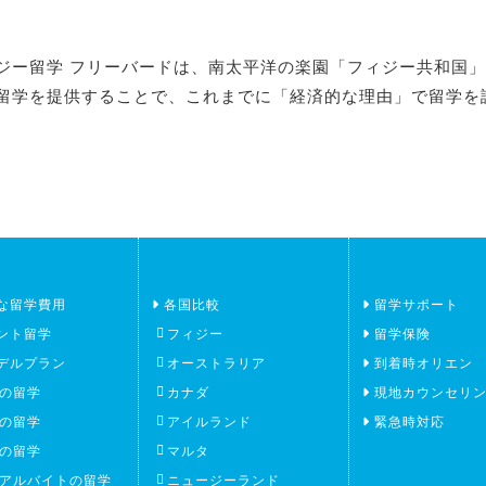
ジー留学 フリーバードは、南太平洋の楽園「フィジー共和国
留学を提供することで、これまでに「経済的な理由」で留学を
な留学費用
各国比較
留学サポート
ント留学
フィジー
留学保険
デルプラン
オーストラリア
到着時オリエン
の留学
カナダ
現地カウンセリ
の留学
アイルランド
緊急時対応
の留学
マルタ
アルバイトの留学
ニュージーランド