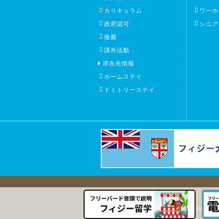
カリキュラム
ワーホ
政府認可
シニア
推薦
課外活動
滞在先情報
ホームステイ
ドミトリーステイ
Copyright (C)