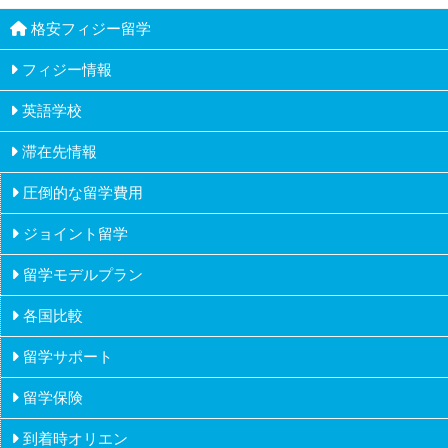
格安フィジー留学
フィジー情報
英語学校
ナンディ
滞在先情報
教員とカウンセラー
ナマカ
圧倒的な留学費用
ホームステイ
カリキュラム
ラウトカ
ジョイント留学
ドミトリーステイ
政府認可
留学モデルプラン
推薦
各国比較
高校生の留学
課外活動
留学サポート
フィジー
大学生の留学
留学保険
オーストラリア
社会人の留学
到着時オリエン