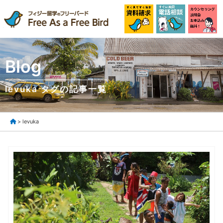
Blog
levuka タグの記事一覧
> levuka