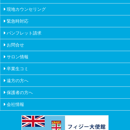
カナダ
派遣・アルバイトの留学
現地カウンセリング
アイルランド
ワーホリメーカーの留学
緊急時対応
マルタ
シニアの留学
パンフレット請求
ニュージーランド
お問合せ
フィリピン
サロン情報
イギリス
卒業生コミ
アメリカ
遠方の方へ
ハワイ
保護者の方へ
会社情報
会社概要
会社沿革