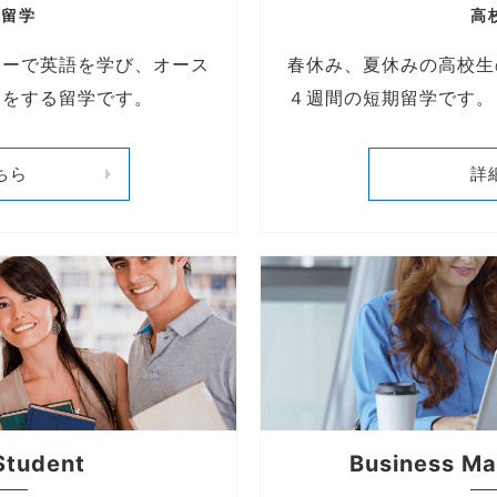
ト留学
高
ジーで英語を学び、オース
春休み、夏休みの高校生
ーをする留学です。
４週間の短期留学です。
ちら
詳
Student
Business Ma