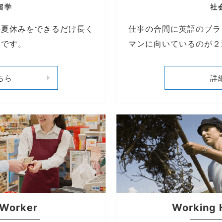
留学
社
の夏休みをできるだけ長く
仕事の合間に英語のブラ
学です。
マンに向いているのが２
ちら
詳
 Worker
Working 