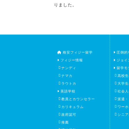
りました。
格安フィジー留学
圧倒的
フィジー情報
ジョイ
ナンディ
留学モ
ナマカ
高校生
ラウトカ
大学生
英語学校
社会人
教員とカウンセラー
派遣・
カリキュラム
ワーホ
政府認可
シニア
推薦