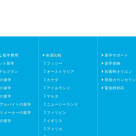
な留学費用
各国比較
留学サポート
ント留学
フィジー
留学保険
デルプラン
オーストラリア
到着時オリエン
の留学
カナダ
現地カウンセリ
の留学
アイルランド
緊急時対応
の留学
マルタ
アルバイトの留学
ニュージーランド
リメーカーの留学
フィリピン
の留学
イギリス
アメリカ