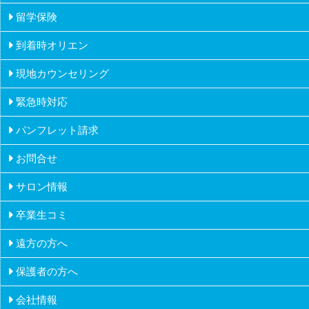
留学保険
オーストラリア
社会人の留学
到着時オリエン
カナダ
派遣・アルバイトの留学
現地カウンセリング
アイルランド
ワーホリメーカーの留学
緊急時対応
マルタ
シニアの留学
パンフレット請求
ニュージーランド
お問合せ
フィリピン
サロン情報
イギリス
卒業生コミ
アメリカ
遠方の方へ
ハワイ
保護者の方へ
会社情報