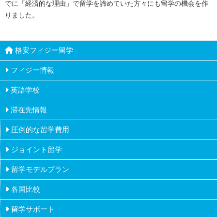
でに「経済的な理由」で留学を諦めていた方々にも留学の機会を作
りました。
格安フィジー留学
フィジー情報
英語学校
ナンディ
滞在先情報
教員とカウンセラー
ナマカ
圧倒的な留学費用
ホームステイ
カリキュラム
ラウトカ
ジョイント留学
ドミトリーステイ
政府認可
留学モデルプラン
推薦
各国比較
高校生の留学
課外活動
留学サポート
フィジー
大学生の留学