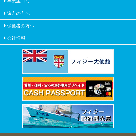
卒業生コミ
アメリカ
遠方の方へ
ハワイ
保護者の方へ
会社情報
会社概要
会社沿革
創業者挨拶
証券取引所IR情報
メディア掲載
採用情報
所在地