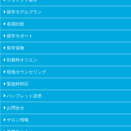
ドミトリーステイ
政府認可
留学モデルプラン
推薦
各国比較
高校生の留学
課外活動
留学サポート
フィジー
大学生の留学
留学保険
オーストラリア
社会人の留学
到着時オリエン
カナダ
派遣・アルバイトの留学
現地カウンセリング
アイルランド
ワーホリメーカーの留学
緊急時対応
マルタ
シニアの留学
パンフレット請求
ニュージーランド
お問合せ
フィリピン
サロン情報
イギリス