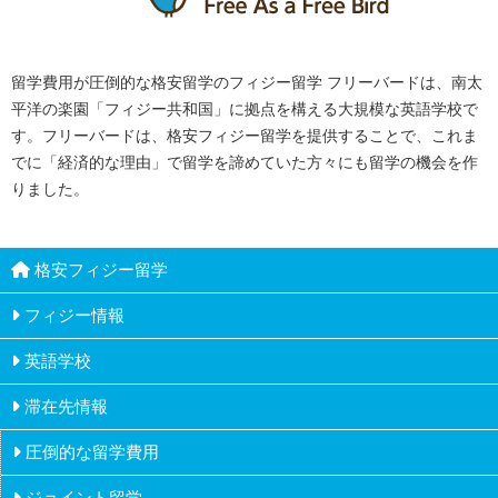
留学費用が圧倒的な格安留学のフィジー留学 フリーバードは、南太
平洋の楽園「フィジー共和国」に拠点を構える大規模な英語学校で
す。フリーバードは、格安フィジー留学を提供することで、これま
でに「経済的な理由」で留学を諦めていた方々にも留学の機会を作
りました。
格安フィジー留学
フィジー情報
英語学校
ナンディ
滞在先情報
教員とカウンセラー
ナマカ
圧倒的な留学費用
ホームステイ
カリキュラム
ラウトカ
ジョイント留学