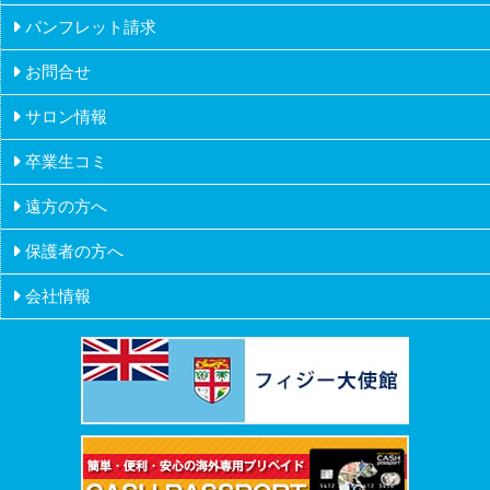
マルタ
シニアの留学
パンフレット請求
ニュージーランド
お問合せ
フィリピン
サロン情報
イギリス
卒業生コミ
アメリカ
遠方の方へ
ハワイ
保護者の方へ
会社情報
会社概要
会社沿革
創業者挨拶