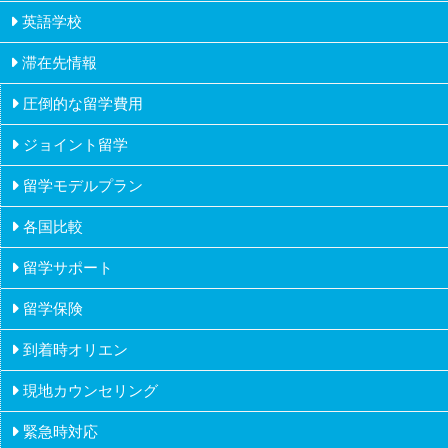
英語学校
ナンディ
滞在先情報
教員とカウンセラー
ナマカ
圧倒的な留学費用
ホームステイ
カリキュラム
ラウトカ
ジョイント留学
ドミトリーステイ
政府認可
留学モデルプラン
推薦
各国比較
高校生の留学
課外活動
留学サポート
フィジー
大学生の留学
留学保険
オーストラリア
社会人の留学
到着時オリエン
カナダ
派遣・アルバイトの留学
現地カウンセリング
アイルランド
ワーホリメーカーの留学
緊急時対応